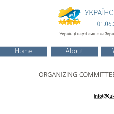
УКРАЇН
01.06
Українці варті лише найкр
Home
About
ORGANIZING COMMITTEE
info(@)u