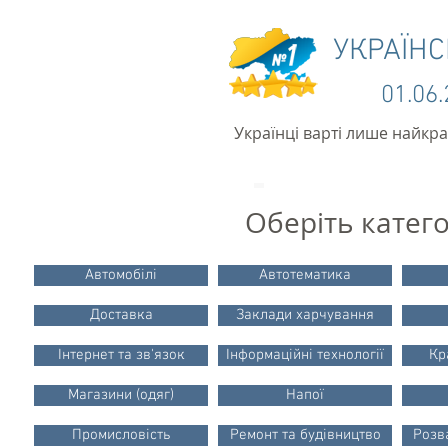
УКРАЇН
01.06
Українці варті лише найкр
Оберіть катег
Автомобілі
Автотематика
Доставка
Заклади харчування
Інтернет та зв'язок
Інформаційні технології
Кр
Магазини (одяг)
Напої
Промисловість
Ремонт та будівництво
Розв