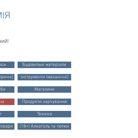
МІЯ
ний!
нси
Будівельні матеріали
тричні)
Інструменти (механічні)
оби
Магазини
єна
Продукти харчування
г
Техніка
 товари
(18+) Алкоголь та тютюн