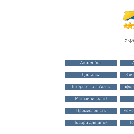
Укр
Автомобілі
Доставка
Зак
Інтернет та зв'язок
Інфор
Магазини (одяг)
Промисловість
Ремо
Товари для дітей
То