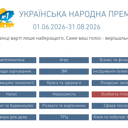
УКРАЇНСЬКА НАРОДНА ПРЕ
01.06.2026-31.08.2026
аїнці варті лише найкращого. Саме ваш голос - вирішаль
Автотематика
Агро
Бізнес та фіна
лади харчування
ЗМІ
Інструменти (елек
маційні технології
Краса та здоров'я
Лікарські зас
Напої
Нерухомість
Особиста гігі
нт та будівництво
Розваги та відпочинок
Сфера послу
вари для дому
ТРЦ
Хімія та побутові