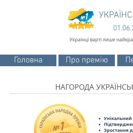
УКРАЇН
01.06
Українці варті лише найкр
Головна
Про премію
П
НАГОРОДА УКРАЇНСЬК
Унікальний 
Підтвердже
Зростання д