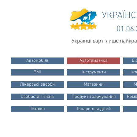
УКРАЇН
01.06
Українці варті лише найкр
Автомобілі
Автотематика
Бі
ЗМІ
Інструменти
Інт
Лікарські засоби
Магазини
М
Особиста гігієна
Продукти харчування
Ремо
Техніка
Товари для дітей