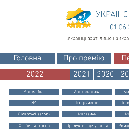
УКРАЇН
01.06
Українці варті лише найкр
Головна
Про премію
П
2022
2021
2020
20
Автомобілі
Автотематика
Бі
ЗМІ
Інструменти
Інт
Лікарські засоби
Магазини
М
Особиста гігієна
Продукти харчування
Ремон