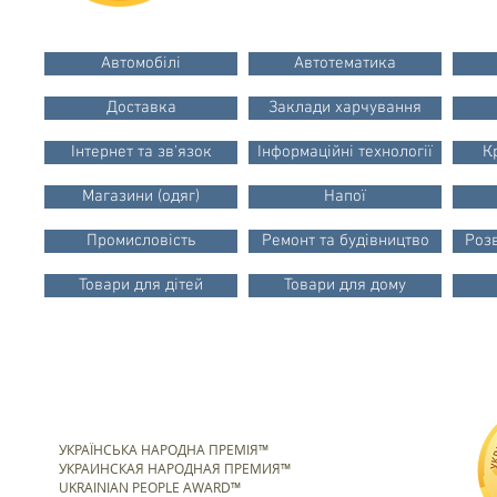
Автомобілі
Автотематика
Доставка
Заклади харчування
Інтернет та зв'язок
Інформаційні технології
К
Магазини (одяг)
Напої
Промисловість
Ремонт та будівництво
Розв
Товари для дітей
Товари для дому
УКРАЇНСЬКА НАРОДНА ПРЕМІЯ™
УКРАИНСКАЯ НАРОДНАЯ ПРЕМИЯ™
UKRAINIAN PEOPLE AWARD™