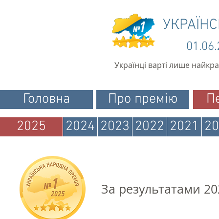
УКРАЇН
01.06
Українці варті лише найкр
Головна
Про премію
П
2025
2024
2023
2022
2021
20
За результатами 20