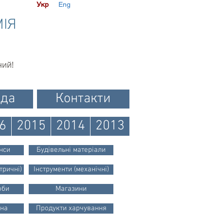
Укр
Eng
МІЯ
ний!
ода
Контакти
6
2015
2014
2013
анси
Будівельні матеріали
тричні)
Інструменти (механічні)
оби
Магазини
єна
Продукти харчування