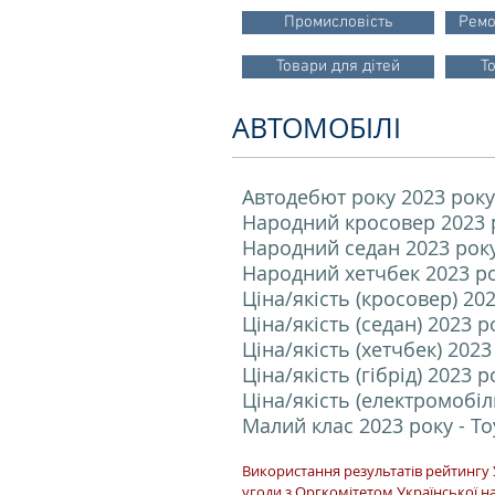
Промисловість
Ремо
Товари для дітей
Т
АВТОМОБІЛІ
Автодебют року 2023 року
Народний кросовер 2023 р
Народний седан 2023 року 
Народний хетчбек 2023 ро
Ціна/якість (кросовер) 20
Ціна/якість (седан) 2023 р
Ціна/якість (хетчбек) 2023
Ціна/якість (гібрід) 2023 р
Ціна/якість (електромобіль
Малий клас 2023 року - Toy
Використання результатів рейтингу 
угоди з Оргкомітетом Української н