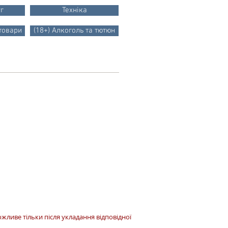
г
Техніка
 товари
(18+) Алкоголь та тютюн
жливе тільки після укладання відповідної