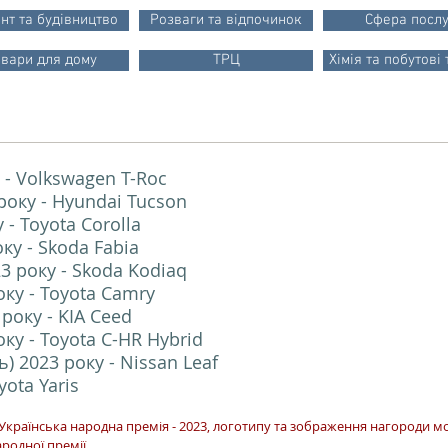
нт та будівництво
Розваги та відпочинок
Сфера послу
овари для дому
ТРЦ
Хімія та побутові
 - Volkswagen T-Roc
оку - Hyundai Tucson
- Toyota Corolla
ку - Skoda Fabia
23 року - Skoda Kodiaq
оку - Toyota Camry
 року - KIA Ceed
оку - Toyota C-HR Hybrid
) 2023 року - Nissan Leaf
ota Yaris
Українська народна премія - 2023, логотипу та зображення нагороди мо
ародної премії.