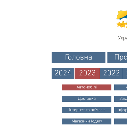
Укр
Головна
Про
2024
2023
2022
Автомобілі
Доставка
Зак
Інтернет та зв'язок
Інфор
Магазини (одяг)