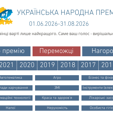
УКРАЇНСЬКА НАРОДНА ПРЕ
01.06.2026-31.08.2026
аїнці варті лише найкращого. Саме ваш голос - вирішаль
 премію
Переможці
Нагор
2021
2020
2019
2018
2017
201
Автотематика
Агро
Бізнес та фін
лади харчування
ЗМІ
Інструменти (елек
маційні технології
Краса та здоров'я
Лікарські зас
Напої
Нерухомість
Особиста гігі