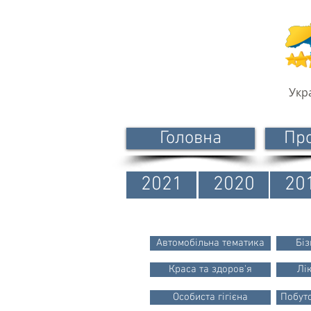
Укр
Головна
Пр
2021
2020
20
Автомобільна тематика
Біз
Краса та здоров'я
Лі
Особиста гігієна
Побуто