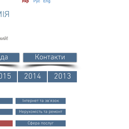
Укр
Рус
Eng
МІЯ
ний!
ода
Контакти
015
2014
2013
Інтернет та зв'язок
Нерухомість та ремонт
Сфера послуг