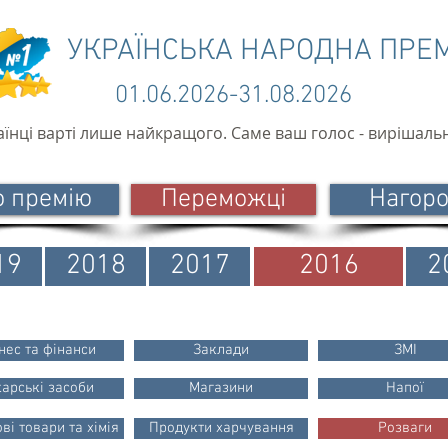
УКРАЇНСЬКА НАРОДНА ПРЕ
01.06.2026-31.08.2026
аїнці варті лише найкращого. Саме ваш голос - вирішаль
о премію
Переможці
Нагор
19
2018
2017
2016
2
нес та фінанси
Заклади
ЗМІ
карські засоби
Магазини
Напої
ві товари та хімія
Продукти харчування
Розваги