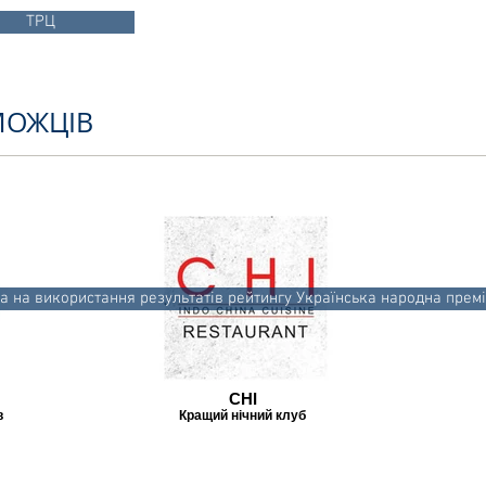
ТРЦ
МОЖЦІВ
а на використання результатів рейтингу Українська народна премі
CHI
в
Кращий нічний клуб