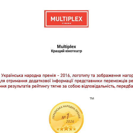
Multiplex
Кращий кінотеатр
 Українська народна премія - 2016, логотипу та зображення наго
 Для отримання додаткової інформації представники переможців р
ня результатів рейтингу тягне за собою відповідальність, передб
™