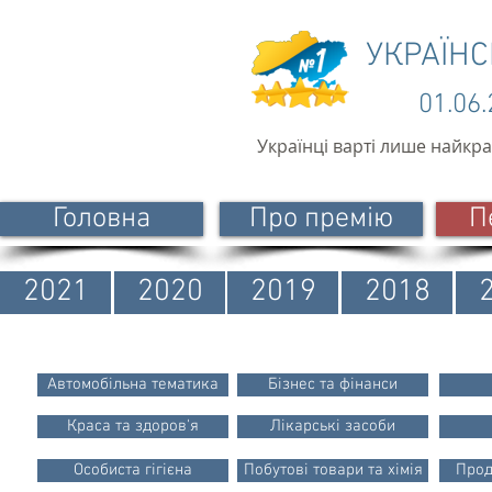
УКРАЇН
01.06
Українці варті лише найкр
Головна
Про премію
П
2021
2020
2019
2018
Автомобільна тематика
Бізнес та фінанси
Краса та здоров'я
Лікарські засоби
Особиста гігієна
Побутові товари та хімія
Прод