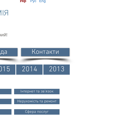
Укр
Рус
Eng
МІЯ
ний!
ода
Контакти
015
2014
2013
Інтернет та зв'язок
Нерухомість та ремонт
Сфера послуг