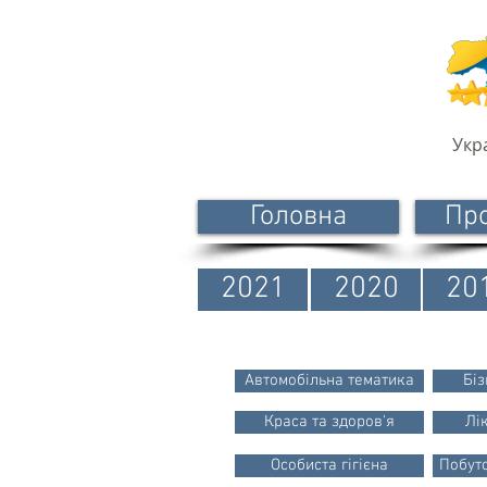
Укр
Головна
Пр
2021
2020
20
Автомобільна тематика
Біз
Краса та здоров'я
Лі
Особиста гігієна
Побуто