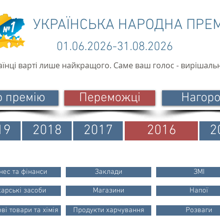
УКРАЇНСЬКА НАРОДНА ПРЕ
01.06.2026-31.08.2026
аїнці варті лише найкращого. Саме ваш голос - вирішаль
о премію
Переможці
Нагор
19
2018
2017
2016
2
нес та фінанси
Заклади
ЗМІ
карські засоби
Магазини
Напої
ві товари та хімія
Продукти харчування
Розваги