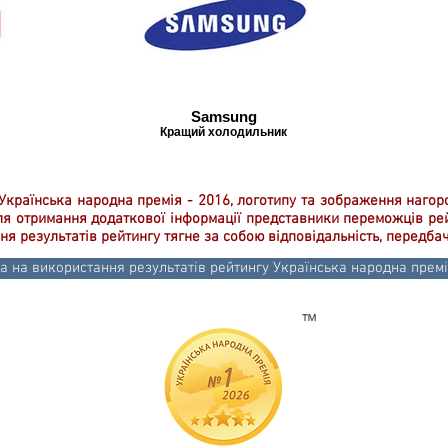
Samsung
Кращий холодильник
Українська народна премія - 2016, логотипу та зображення наго
Для отримання додаткової інформації представники переможців р
я результатів рейтингу тягне за собою відповідальність, передба
а на використання результатів рейтингу Українська народна премі
™