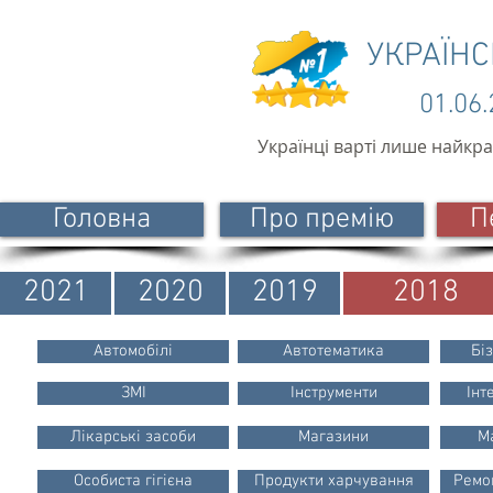
УКРАЇН
01.06
Українці варті лише найкр
Головна
Про премію
П
2021
2020
2019
2018
Автомобілі
Автотематика
Бі
ЗМІ
Інструменти
Інт
Лікарські засоби
Магазини
М
Особиста гігієна
Продукти харчування
Ремон