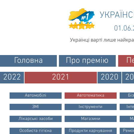
УКРАЇН
01.06
Українці варті лише найкр
Головна
Про премію
П
2022
2021
2020
20
Автомобілі
Автотематика
Бі
ЗМІ
Інструменти
Інт
Лікарські засоби
Магазини
М
Особиста гігієна
Продукти харчування
Ремон