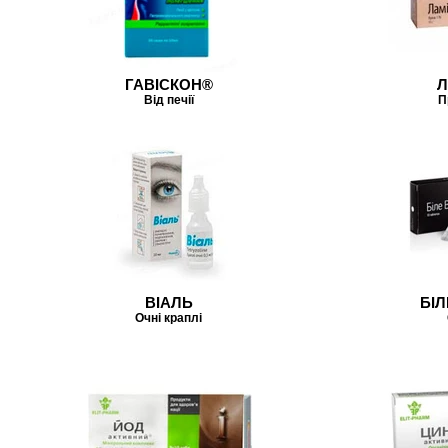
ГАВІСКОН®
Л
Від печії
П
ВІАЛЬ
БІЛ
Очні краплі