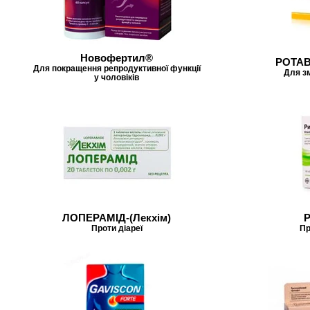
Новофертил®
РОТАВ
Для покращення репродуктивної функції
Для зм
у чоловіків
ЛОПЕРАМІД-(Лекхім)
Проти діареї
Пр