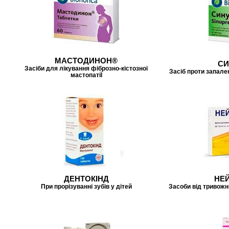
МАСТОДИНОН®
СИ
Засіби для лікування фіброзно-кістозної
Засіб проти запале
мастопатіЇ
ДЕНТОКІНД
НЕ
При прорізуванні зубів у дітей
Засоби від тривожн