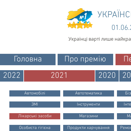
УКРАЇН
01.06
Українці варті лише найкр
Головна
Про премію
П
2022
2021
2020
20
Автомобілі
Автотематика
Бі
ЗМІ
Інструменти
Інт
Лікарські засоби
Магазини
М
Особиста гігієна
Продукти харчування
Ремон