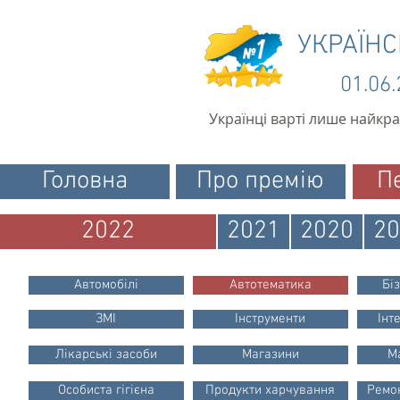
УКРАЇН
01.06
Українці варті лише найкр
Головна
Про премію
П
2022
2021
2020
20
Автомобілі
Автотематика
Бі
ЗМІ
Інструменти
Інт
Лікарські засоби
Магазини
М
Особиста гігієна
Продукти харчування
Ремон