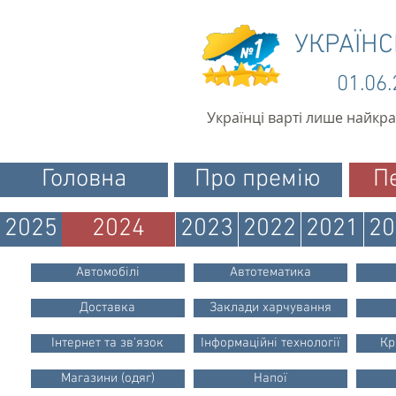
УКРАЇН
01.06
Українці варті лише найкр
Головна
Про премію
П
2025
2024
2023
2022
2021
20
Автомобілі
Автотематика
Доставка
Заклади харчування
Інтернет та зв'язок
Інформаційні технології
Кр
Магазини (одяг)
Напої