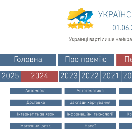
УКРАЇН
01.06
Українці варті лише найкр
Головна
Про премію
П
2025
2024
2023
2022
2021
20
Автомобілі
Автотематика
Доставка
Заклади харчування
Інтернет та зв'язок
Інформаційні технології
Кр
Магазини (одяг)
Напої