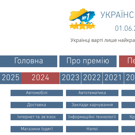
УКРАЇН
01.06
Українці варті лише найкр
Головна
Про премію
П
2025
2024
2023
2022
2021
20
Автомобілі
Автотематика
Доставка
Заклади харчування
Інтернет та зв'язок
Інформаційні технології
Кр
Магазини (одяг)
Напої