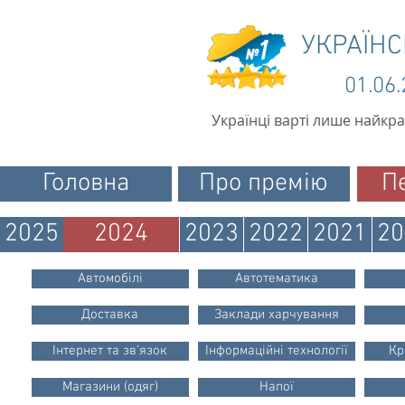
УКРАЇН
01.06
Українці варті лише найкр
Головна
Про премію
П
2025
2024
2023
2022
2021
20
Автомобілі
Автотематика
Доставка
Заклади харчування
Інтернет та зв'язок
Інформаційні технології
Кр
Магазини (одяг)
Напої