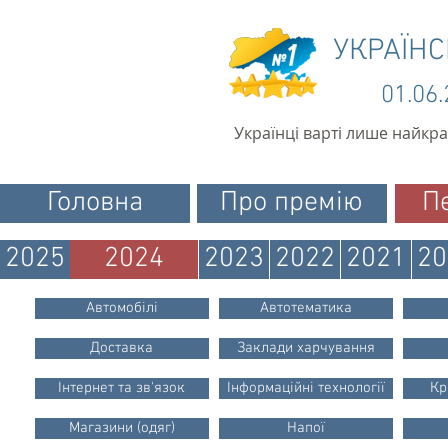
УКРАЇН
01.06
Українці варті лише найкр
Головна
Про премію
П
2025
2024
2023
2022
2021
20
Автомобілі
Автотематика
Доставка
Заклади харчування
Інтернет та зв'язок
Інформаційні технології
Кр
Магазини (одяг)
Напої