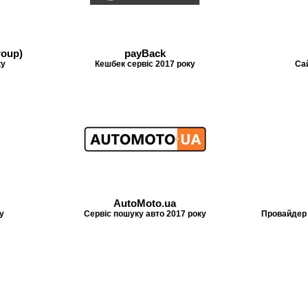
roup)
payBack
ку
Кешбек сервіс 2017 року
Сай
AutoMoto.ua
у
Сервіс пошуку авто 2017 року
Провайдер 