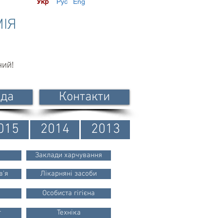
Укр
Рус
Eng
МІЯ
ний!
ода
Контакти
015
2014
2013
Заклади харчування
в'я
Лікарняні засоби
Особиста гігієна
г
Техніка