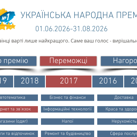
УКРАЇНСЬКА НАРОДНА ПРЕ
01.06.2026-31.08.2026
аїнці варті лише найкращого. Саме ваш голос - вирішаль
о премію
Переможці
Нагор
19
2018
2017
2016
2
втотематика
Бізнес та фінанси
Доставка
ернет та зв'язок
Інформаційні технології
Краса та здоро
газини (одяг)
Напої
Нерухомість
ги та відпочинок
Ремонт та будівництво
Сфера послу