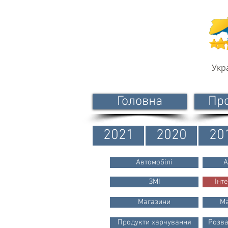
Укр
Головна
Пр
2021
2020
20
Автомобілі
А
ЗМІ
Інт
Магазини
Ма
Продукти харчування
Розва