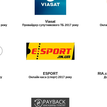
Viasat
 року
Провайдер супутникового ТБ 2017 року
Онла
ESPORT
RIA.
ку
Онлайн каса (спорт) 2017 року
До