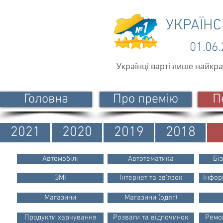
УКРАЇН
01.06
Українці варті лише найкр
Головна
Про премію
П
2021
2020
2019
2018
Автомобілі
Автотематика
Бі
ЗМІ
Інтернет та зв'язок
Інфор
Магазини
Магазини (одяг)
Продукти харчування
Розваги та відпочинок
Ремон