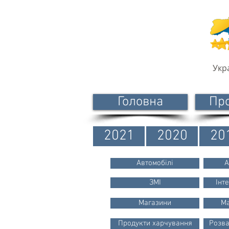
Укр
Головна
Пр
2021
2020
20
Автомобілі
А
ЗМІ
Інт
Магазини
Ма
Продукти харчування
Розва