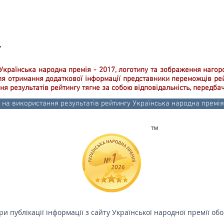
у
Українська народна премія - 2017, логотипу та зображення наго
Для отримання додаткової інформації представники переможців р
я результатів рейтингу тягне за собою відповідальність, передба
 на використання результатів рейтингу Українська народна премія
™
и публікації інформації з сайту Української народної премії обо