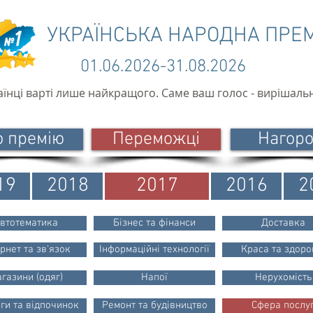
УКРАЇНСЬКА НАРОДНА ПРЕ
01.06.2026-31.08.2026
аїнці варті лише найкращого. Саме ваш голос - вирішаль
о премію
Переможці
Нагор
19
2018
2017
2016
2
втотематика
Бізнес та фінанси
Доставка
ернет та зв'язок
Інформаційні технології
Краса та здоро
газини (одяг)
Напої
Нерухомість
ги та відпочинок
Ремонт та будівництво
Сфера послу