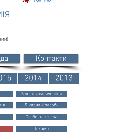
Укр
Рус
Eng
МІЯ
ний!
ода
Контакти
015
2014
2013
Заклади харчування
в'я
Лікарняні засоби
Особиста гігієна
г
Техніка